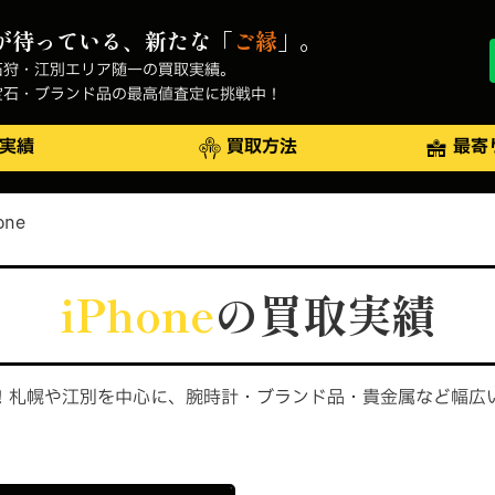
が待っている、新たな「
ご縁
」。
石狩・江別エリア随一の買取実績。
宝石・ブランド品の最高値査定に挑戦中！
実績
買取方法
最寄
one
iPhone
の買取実績
！札幌や江別を中心に、腕時計・ブランド品・貴金属など幅広