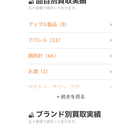
品目別買取実績
五十音順で表示してあります。
アップル製品
（8）
アパレル
（11）
腕時計
（66）
お酒
（1）
おもちゃ・ホビー
（13）
+ 続きを見る
楽器
（1）
ブランド別買取実績
家電製品
（6）
五十音順で表示してあります。
カメラ
（5）