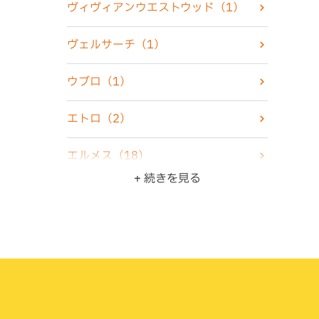
ヴィヴィアンウエストウッド
（1）
化粧品
（2）
ヴェルサーチ
（1）
香水
（7）
ウブロ
（1）
古銭・古紙幣
（4）
エトロ
（2）
骨董品
（5）
エルメス
（18）
+ 続きを見る
ZIPPO・ライター
（10）
オメガ
（6）
ジュエリー
（22）
カシオ
（3）
食器
（3）
カルティエ
（4）
ブランド品
（47）
グッチ
（6）