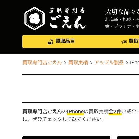
大切な品々
北海道・札幌・
金・プラチナ・
買取品目
買取
買取専門店ごえん
買取実績
アップル製品
iPh
買取専門店ごえん
の
iPhone
の買取実績
全2件
ご紹介
に、ぜひチェックしてみてください。