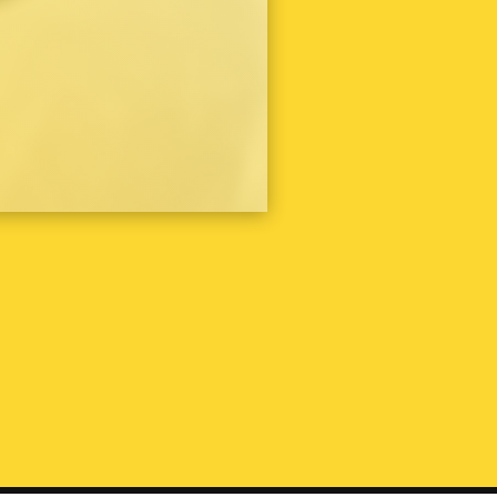
バーバリー
（2）
バカラ
（3）
ピエールカルダン
（1）
フェンディ
（4）
ブルガリ
（3）
ポールスミス
（1）
ボッテガヴェネタ
（1）
ミキモト
（1）