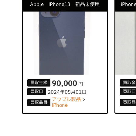
Apple iPhone13 新品未使用
iPho
90,000
買取
金額
買取
金
円
買取
日
買取
日
2024年05月01日
アップル製品
買取
品目
買取
品
iPhone