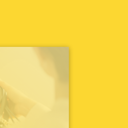
その他
（11）
クリスチャンディオール
（4）
コーチ
（2）
コールハーン
（1）
シャネル
（5）
ゼロハリバートン
（1）
ダックス
（1）
ティファニー
（6）
ドルチェ&ガッバーナ
（1）
ナイキ
（1）