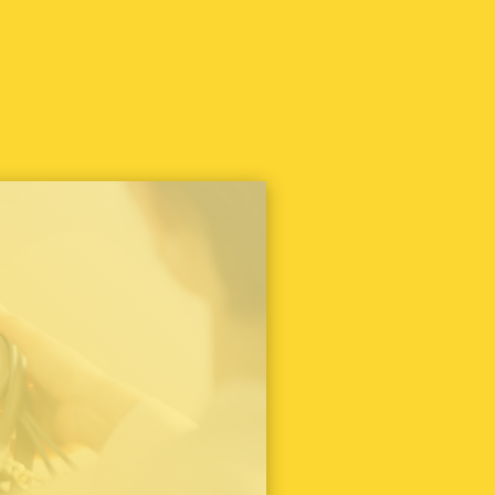
その他
（11）
クリスチャンディオール
（4）
コーチ
（2）
コールハーン
（1）
シャネル
（5）
ゼロハリバートン
（1）
ダックス
（1）
ティファニー
（6）
ドルチェ&ガッバーナ
（1）
ナイキ
（1）