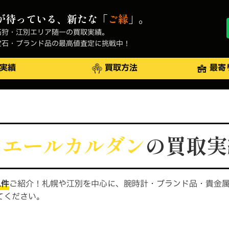
が待っている、新たな「
ご縁
」。
石狩・江別エリア随一の買取実績。
宝石・ブランド品の最高値査定に挑戦中！
実績
買取方法
最寄
ピエールカルダン
の買取実
1件
ご紹介！札幌や江別を中心に、腕時計・ブランド品・貴金
てください。