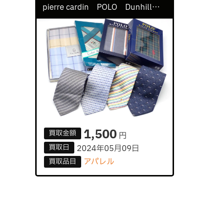
pierre cardin POLO Dunhill FENDI まとめ8点セット
1,500
買取
金額
円
買取
日
2024年05月09日
アパレル
買取
品目