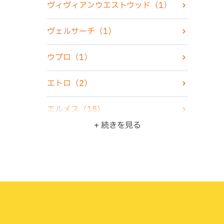
ヴィヴィアンウエストウッド
（1）
化粧品
（2）
ヴェルサーチ
（1）
香水
（7）
ウブロ
（1）
古銭・古紙幣
（4）
エトロ
（2）
骨董品
（5）
エルメス
（18）
+ 続きを見る
ZIPPO・ライター
（10）
オメガ
（6）
ジュエリー
（22）
カシオ
（3）
食器
（3）
カルティエ
（4）
ブランド品
（47）
グッチ
（6）