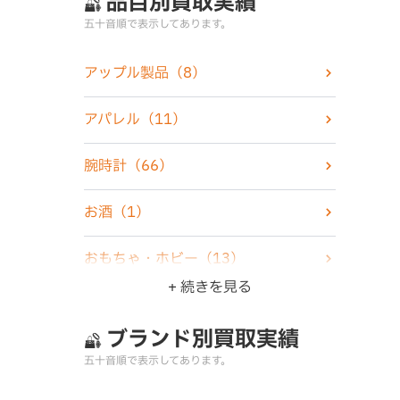
品目別買取実績
五十音順で表示してあります。
アップル製品
（8）
アパレル
（11）
腕時計
（66）
お酒
（1）
おもちゃ・ホビー
（13）
+ 続きを見る
楽器
（1）
ブランド別買取実績
家電製品
（6）
五十音順で表示してあります。
カメラ
（5）