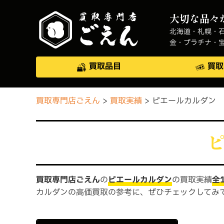
大切な品々
北海道・札幌・
金・プラチナ・
買取品目
買取
買取専門店ごえん
買取実績
ピエールカルダン
買取専門店ごえん
の
ピエールカルダン
の買取実績
全
カルダンの高価買取の参考に、ぜひチェックしてみ