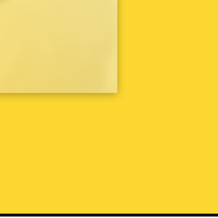
バーバリー
（2）
バカラ
（3）
ピエールカルダン
（1）
フェンディ
（4）
ブルガリ
（3）
ポールスミス
（1）
ボッテガヴェネタ
（1）
ミキモト
（1）