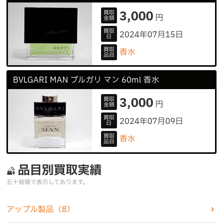
3,000
買取
円
金額
買取
2024年07月15日
日
買取
香水
品目
BVLGARI MAN ブルガリ マン 60ml 香水
3,000
買取
円
金額
買取
2024年07月09日
日
買取
香水
品目
品目別買取実績
五十音順で表示してあります。
アップル製品
（8）