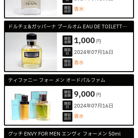
買取
香水
品目
ドルチェ&ガッバーナ プールオム EAU DE TOILETTE 75ml
1,000
買取
円
金額
買取
2024年07月16日
日
買取
香水
品目
ティファニー フォー メン オードパルファム
9,000
買取
円
金額
買取
2024年07月16日
日
買取
香水
品目
グッチ ENVY FOR MEN エンヴィ フォーメン 50ml