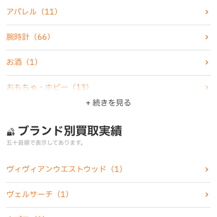
アパレル
（11）
腕時計
（66）
お酒
（1）
おもちゃ・ホビー
（13）
+ 続きを見る
楽器
（1）
ブランド別買取実績
家電製品
（6）
五十音順で表示してあります。
カメラ
（5）
ヴィヴィアンウエストウッド
（1）
化粧品
（2）
ヴェルサーチ
（1）
香水
（7）