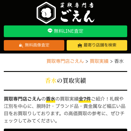
無料LINE査定
無料画像査定
最寄り店舗を検索
買取専門店ごえん
買取実績
香水
香水
の買取実績
買取専門店ごえん
の
香水
の買取実績
全7件
ご紹介！札幌や
江別を中心に、腕時計・ブランド品・貴金属など幅広い品
目をお買取りしております。の高価買取の参考に、ぜひチ
ェックしてみてください。