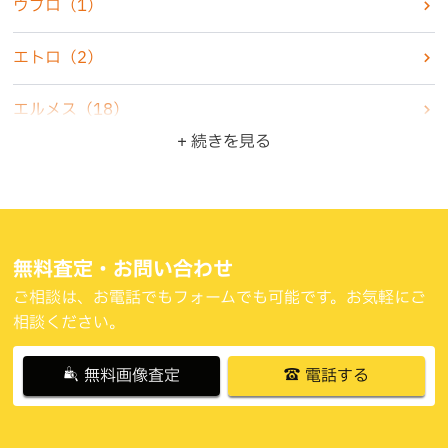
ウブロ
（1）
古銭・古紙幣
（4）
エトロ
（2）
骨董品
（5）
エルメス
（18）
+ 続きを見る
ZIPPO・ライター
（10）
オメガ
（6）
ジュエリー
（22）
カシオ
（3）
食器
（3）
カルティエ
（4）
無料査定・お問い合わせ
ご相談は、お電話でもフォームでも可能です。お気軽にご
ブランド品
（47）
グッチ
（6）
相談ください。
その他
（11）
クリスチャンディオール
（4）
無料画像査定
電話する
コーチ
（2）