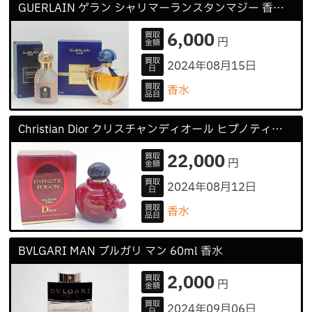
GUERLAIN ゲラン シャリマーランスタンマジー 香水 レディース
6,000
買取
円
金額
買取
2024年08月15日
日
買取
香水
品目
Christian Dior クリスチャンディオール ヒプノティック プワゾン ルビー 香水
22,000
買取
円
金額
買取
2024年08月12日
日
買取
香水
品目
BVLGARI MAN ブルガリ マン 60ml 香水
2,000
買取
円
金額
買取
2024年09月06日
日