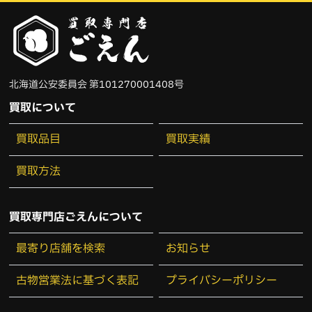
コールハーン
（1）
シャネル
（5）
北海道公安委員会 第101270001408号
ゼロハリバートン
（1）
買取について
ダックス
（1）
買取品目
買取実績
ティファニー
（6）
買取方法
ドルチェ&ガッバーナ
（1）
買取専門店ごえんについて
ナイキ
（1）
最寄り店舗を検索
お知らせ
バーバリー
（2）
古物営業法に基づく表記
プライバシーポリシー
バカラ
（3）