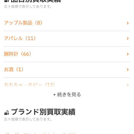
五十音順で表示してあります。
アップル製品
（8）
アパレル
（11）
腕時計
（66）
お酒
（1）
おもちゃ・ホビー
（13）
+ 続きを見る
楽器
（1）
ブランド別買取実績
家電製品
（6）
五十音順で表示してあります。
カメラ
（5）