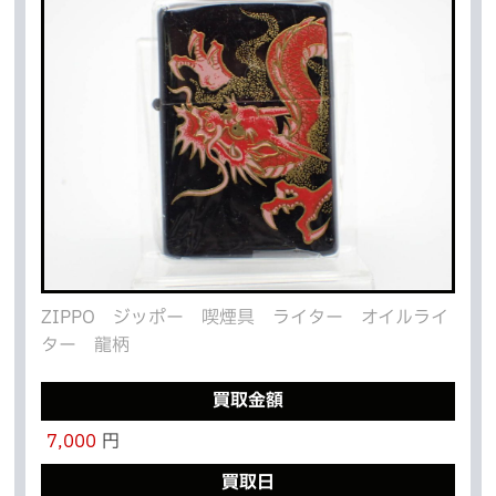
ZIPPO ジッポー 喫煙具 ライター オイルライ
ター 龍柄
買取金額
7,000
円
買取日