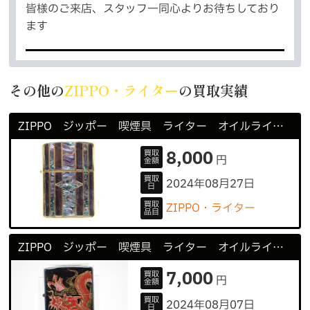
皆様のご来店、スタッフ一同心よりお待ちしており
ます
その他の
ZIPPO・ライター
の買取実績
ZIPPO ジッポー 喫煙具 ライター オイルライター シェル模様
8,000
買取
円
金額
買取
2024年08月27日
日
買取
ZIPPO・ライター
品目
ZIPPO ジッポー 喫煙具 ライター オイルライター 龍柄
7,000
買取
円
金額
買取
2024年08月07日
日