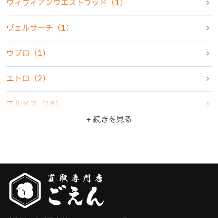
ヴィヴィアンウエストウッド
（1）
化粧品
（2）
ヴェルサーチ
（1）
香水
（7）
ウブロ
（1）
古銭・古紙幣
（4）
エトロ
（2）
骨董品
（5）
エルメス
（18）
+ 続きを見る
ZIPPO・ライター
（10）
オメガ
（6）
ジュエリー
（22）
カシオ
（3）
食器
（3）
カルティエ
（4）
ブランド品
（47）
グッチ
（6）