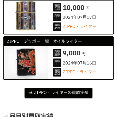
10,000
買取
円
金額
買取
2024年07月17日
日
買取
ZIPPO・ライター
品目
ZIPPO ジッポー 龍 オイルライター
9,000
買取
円
金額
買取
2024年07月16日
日
買取
ZIPPO・ライター
品目
ZIPPO・ライターの買取実績
品目別買取実績