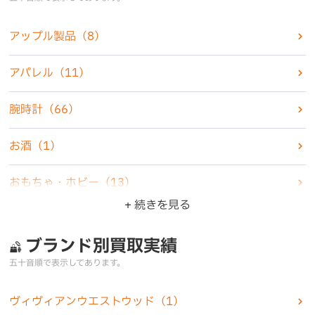
アップル製品
（8）
アパレル
（11）
腕時計
（66）
お酒
（1）
おもちゃ・ホビー
（13）
+ 続きを見る
楽器
（1）
ブランド別買取実績
家電製品
（6）
五十音順で表示してあります。
カメラ
（5）
ヴィヴィアンウエストウッド
（1）