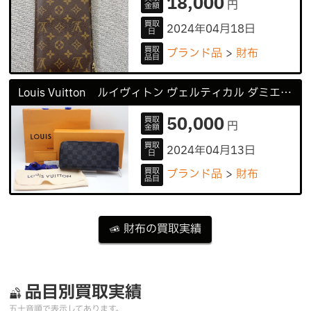
18,000
円
金額
買取
2024年04月18日
日
買取
ブランド品
財布
品目
Louis Vuitton ルイヴィトン ヴェルティカル ダミエグラフィット 長財布
50,000
買取
円
金額
買取
2024年04月13日
日
買取
ブランド品
財布
品目
財布の買取実績
品目別買取実績
五十音順で表示してあります。