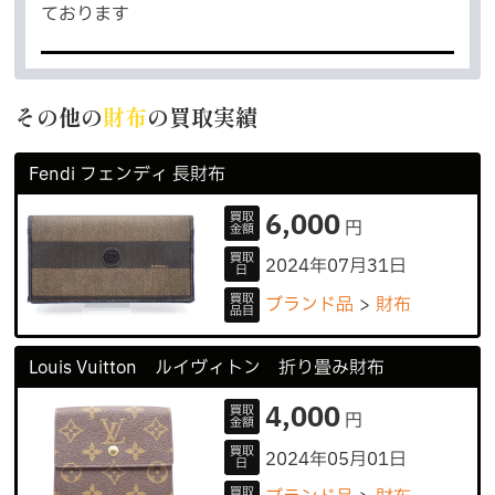
ております
その他の
財布
の買取実績
Fendi フェンディ 長財布
6,000
買取
円
金額
買取
2024年07月31日
日
買取
ブランド品
財布
品目
Louis Vuitton ルイヴィトン 折り畳み財布
4,000
買取
円
金額
買取
2024年05月01日
日
買取