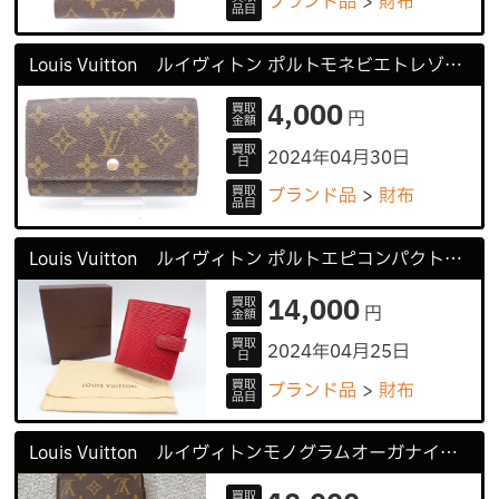
ブランド品
財布
品目
Louis Vuitton ルイヴィトン ポルトモネビエトレゾール 財布
4,000
買取
円
金額
買取
2024年04月30日
日
買取
ブランド品
財布
品目
Louis Vuitton ルイヴィトン ポルトエピコンパクト 財布
14,000
買取
円
金額
買取
2024年04月25日
日
買取
ブランド品
財布
品目
Louis Vuitton ルイヴィトンモノグラムオーガナイザー ヴォワヤージュ 長財布
買取