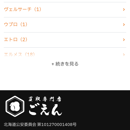
化粧品
（2）
ヴェルサーチ
（1）
香水
（7）
ウブロ
（1）
古銭・古紙幣
（4）
エトロ
（2）
骨董品
（5）
エルメス
（18）
+ 続きを見る
ZIPPO・ライター
（10）
オメガ
（6）
ジュエリー
（22）
カシオ
（3）
食器
（3）
カルティエ
（4）
ブランド品
（47）
グッチ
（6）
北海道公安委員会 第101270001408号
その他
（11）