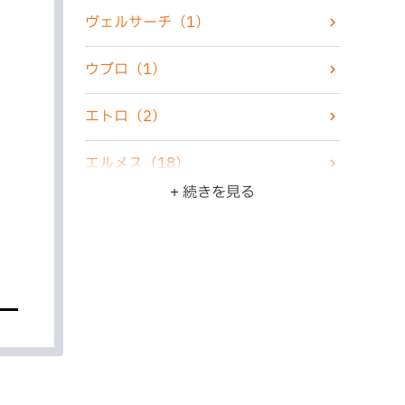
化粧品
（2）
ヴェルサーチ
（1）
香水
（7）
ウブロ
（1）
古銭・古紙幣
（4）
エトロ
（2）
骨董品
（5）
エルメス
（18）
+ 続きを見る
ZIPPO・ライター
（10）
オメガ
（6）
ジュエリー
（22）
カシオ
（3）
食器
（3）
カルティエ
（4）
ブランド品
（47）
グッチ
（6）
その他
（11）
クリスチャンディオール
（4）