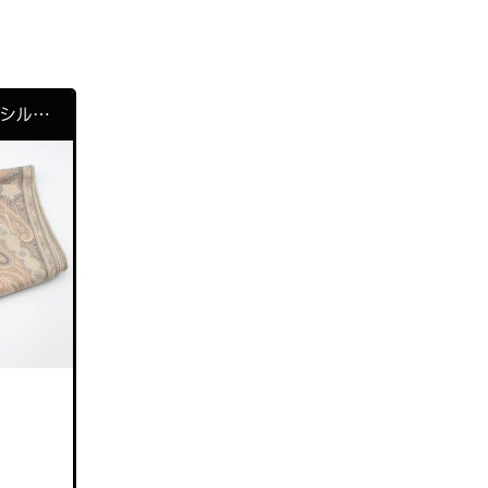
コーチ
（2）
コールハーン
（1）
ETRO エトロ スカーフ セタシルク30％ ウール70％ ストール
シャネル
（5）
ゼロハリバートン
（1）
ダックス
（1）
ティファニー
（6）
ドルチェ&ガッバーナ
（1）
ナイキ
（1）