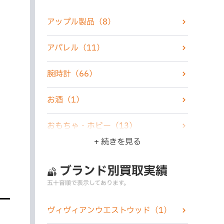
アップル製品
（8）
アパレル
（11）
腕時計
（66）
お酒
（1）
おもちゃ・ホビー
（13）
+ 続きを見る
楽器
（1）
ブランド別買取実績
家電製品
（6）
五十音順で表示してあります。
カメラ
（5）
ヴィヴィアンウエストウッド
（1）