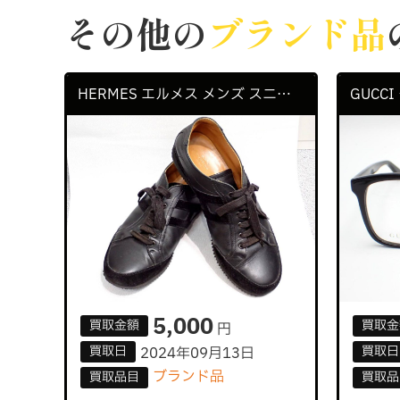
その他の
ブランド品
HERMES エルメス メンズ スニーカー Hロゴ レザー 40 12サイズ 26cm
5,000
買取
金額
買取
金
円
買取
日
買取
日
2024年09月13日
ブランド品
買取
品目
買取
品