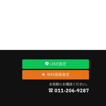
モンブラン
（2）
4℃
（1）
ルイヴィトン
（15）
ロエベ
（1）
ロレックス
（6）
LINE査定
ロンジン
（5）
無料画像査定
その他ブランド
（7）
お気軽にお電話ください。
011-206-9287