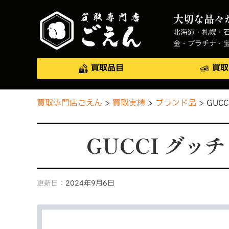
大切な品々
北海道・札幌・
金・プラチナ・
買取品目
買取
買取専門店ごえん
買取実績
ブランド品
GUC
GUCCI グッ
更新日：
2024年9月6日