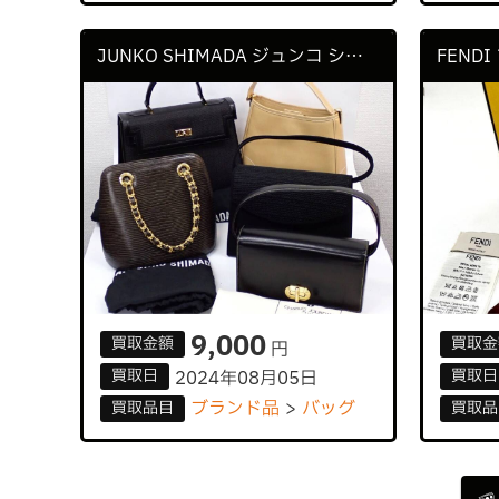
JUNKO SHIMADA ジュンコ シマダ CHARLES JOURDAN シャルル ジョルダン
9,000
買取
金額
買取
金
円
買取
日
買取
日
2024年08月05日
ブランド品
バッグ
買取
品目
買取
品