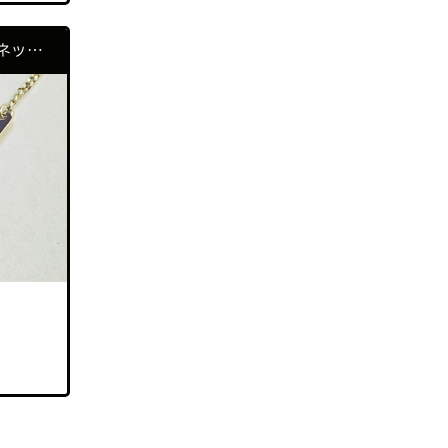
バーバリー
（2）
PT900 プラチナ 3Pダイア ネックレストップ レディース
バカラ
（3）
ピエールカルダン
（1）
フェンディ
（4）
ブルガリ
（3）
ポールスミス
（1）
ボッテガヴェネタ
（1）
ミキモト
（1）
モンクレール
（1）