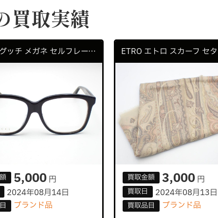
の買取実績
GUCCI グッチ メガネ セルフレーム GG0331OA
5,000
3,000
額
買取
金額
円
円
買取
日
2024年08月14日
2024年08月13日
ブランド品
ブランド品
目
買取
品目