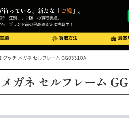
が待っている、新たな「
ご縁
」。
石狩・江別エリア随一の買取実績。
宝石・ブランド品の最高値査定に挑戦中！
実績
買取方法
最寄
CI グッチ メガネ セルフレーム GG0331OA
チ メガネ セルフレーム GG