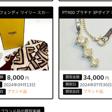
FENDI フェンディ ツイリー スカーフ
8,000
34,000
額
買取
金額
円
円
買取
日
2024年09月13日
2024年07月30日
ブランド品
ブランド品
目
買取
品目
ブランド品の買取実績