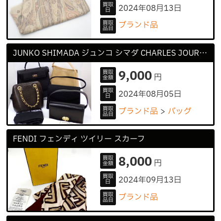
買取
2024年08月13日
日
買取
ブランド品
品目
JUNKO SHIMADA ジュンコ シマダ CHARLES JOURDAN シャルル ジョルダン
9,000
買取
円
金額
買取
2024年08月05日
日
買取
ブランド品
バッグ
品目
FENDI フェンディ ツイリー スカーフ
8,000
買取
円
金額
買取
2024年09月13日
日
買取
ブランド品
品目