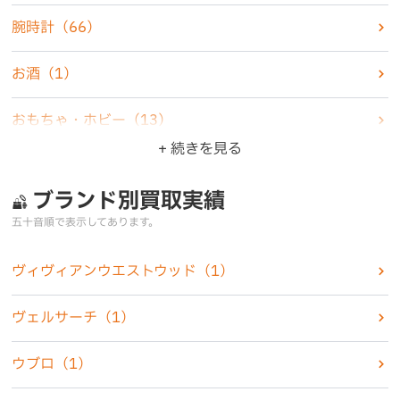
腕時計
（66）
お酒
（1）
おもちゃ・ホビー
（13）
+ 続きを見る
楽器
（1）
ブランド別買取実績
家電製品
（6）
五十音順で表示してあります。
カメラ
（5）
ヴィヴィアンウエストウッド
（1）
化粧品
（2）
ヴェルサーチ
（1）
香水
（7）
ウブロ
（1）
古銭・古紙幣
（4）