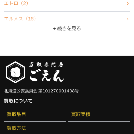
エトロ
（2）
骨董品
（5）
エルメス
（18）
+ 続きを見る
ZIPPO・ライター
（10）
オメガ
（6）
ジュエリー
（22）
カシオ
（3）
食器
（3）
カルティエ
（4）
ブランド品
（47）
グッチ
（6）
北海道公安委員会 第101270001408号
その他
（11）
クリスチャンディオール
（4）
買取について
コーチ
（2）
買取品目
買取実績
コールハーン
（1）
買取方法