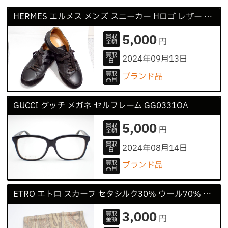
HERMES エルメス メンズ スニーカー Hロゴ レザー 40 12サイズ 26cm
5,000
買取
円
金額
買取
2024年09月13日
日
買取
ブランド品
品目
GUCCI グッチ メガネ セルフレーム GG0331OA
5,000
買取
円
金額
買取
2024年08月14日
日
買取
ブランド品
品目
ETRO エトロ スカーフ セタシルク30％ ウール70％ ストール
3,000
買取
円
金額