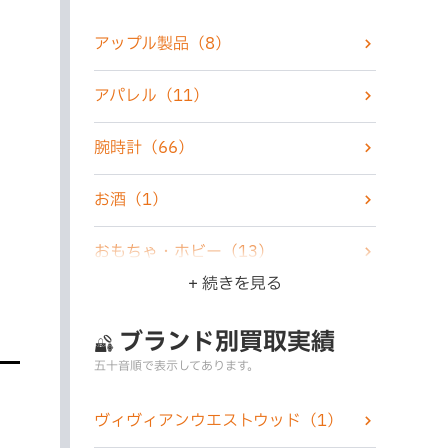
アップル製品
（8）
アパレル
（11）
腕時計
（66）
お酒
（1）
おもちゃ・ホビー
（13）
+ 続きを見る
楽器
（1）
ブランド別買取実績
家電製品
（6）
五十音順で表示してあります。
カメラ
（5）
ヴィヴィアンウエストウッド
（1）