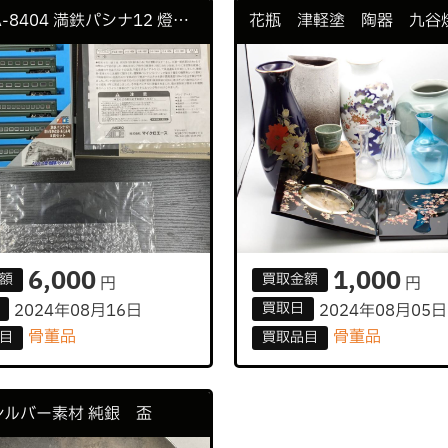
KATO A-8404 満鉄パシナ12 燈火管制改造・あじあ号 セット 機関車 鉄道 レトロ
6,000
1,000
額
買取
金額
円
円
買取
日
2024年08月16日
2024年08月05日
骨董品
骨董品
目
買取
品目
シルバー素材 純銀 盃