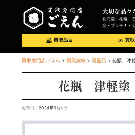
大切な品々
北海道・札幌・
金・プラチナ・
買取品目
買取
買取専門店ごえん
買取実績
骨董品
花瓶 津
花瓶 津軽塗
更新日：
2024年9月6日