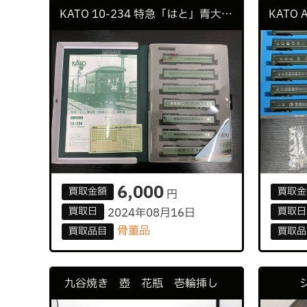
KATO 10-234 特急「はと」青大将 機関車 鉄道 レトロ
6,000
買取
金額
買取
金
円
買取
日
買取
日
2024年08月16日
骨董品
買取
品目
買取
品
九谷焼き 壺 花瓶 壱輪挿し