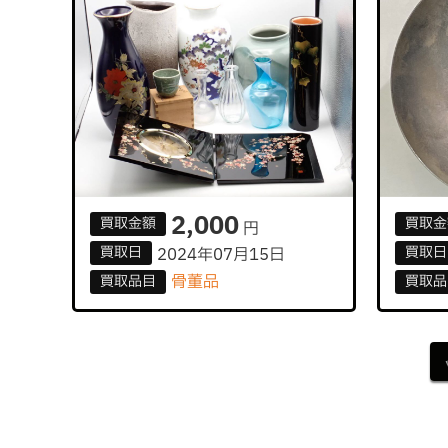
2,000
買取
金額
買取
金
円
買取
日
買取
日
2024年07月15日
骨董品
買取
品目
買取
品