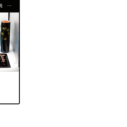
花瓶 津軽塗 陶器 九谷焼 一輪差し 置物
コーチ
（2）
コールハーン
（1）
シャネル
（5）
ゼロハリバートン
（1）
ダックス
（1）
ティファニー
（6）
ドルチェ&ガッバーナ
（1）
ナイキ
（1）