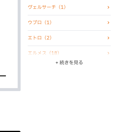
化粧品
（2）
ヴェルサーチ
（1）
香水
（7）
ウブロ
（1）
古銭・古紙幣
（4）
エトロ
（2）
骨董品
（5）
エルメス
（18）
+ 続きを見る
ZIPPO・ライター
（10）
オメガ
（6）
ジュエリー
（22）
カシオ
（3）
食器
（3）
カルティエ
（4）
ブランド品
（47）
グッチ
（6）
その他
（11）
クリスチャンディオール
（4）