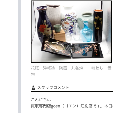
花瓶 津軽塗 陶器 九谷焼 一輪差し 置
物
スタッフコメント
こんにちは！
買取専門店goen（ゴエン）江別店です。本日