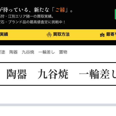
が待っている、新たな「
ご縁
」。
石狩・江別エリア随一の買取実績。
宝石・ブランド品の最高値査定に挑戦中！
実績
買取方法
最寄
軽塗 陶器 九谷焼 一輪差し 置物
 陶器 九谷焼 一輪差