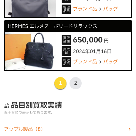
買取
ブランド品
バッグ
品目
HERMES エルメス ボリードリラックス
650,000
買取
円
金額
買取
2024年01月16日
日
買取
ブランド品
バッグ
品目
1
2
品目別買取実績
五十音順で表示してあります。
アップル製品
（8）