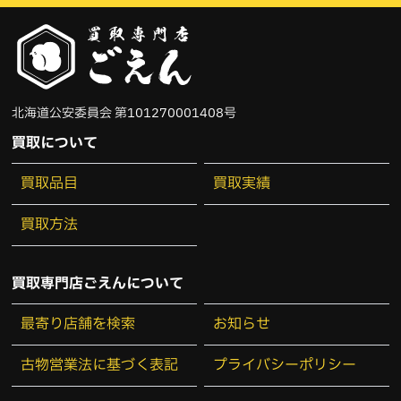
コールハーン
（1）
シャネル
（5）
北海道公安委員会 第101270001408号
ゼロハリバートン
（1）
買取について
ダックス
（1）
買取品目
買取実績
ティファニー
（6）
買取方法
ドルチェ&ガッバーナ
（1）
買取専門店ごえんについて
ナイキ
（1）
最寄り店舗を検索
お知らせ
バーバリー
（2）
古物営業法に基づく表記
プライバシーポリシー
バカラ
（3）