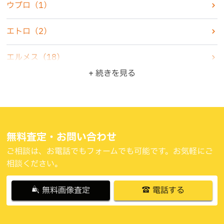
ウブロ
（1）
古銭・古紙幣
（4）
エトロ
（2）
骨董品
（5）
エルメス
（18）
+ 続きを見る
ZIPPO・ライター
（10）
オメガ
（6）
ジュエリー
（22）
カシオ
（3）
食器
（3）
カルティエ
（4）
無料査定・お問い合わせ
ご相談は、お電話でもフォームでも可能です。お気軽にご
ブランド品
（47）
グッチ
（6）
相談ください。
その他
（11）
クリスチャンディオール
（4）
無料画像査定
電話する
コーチ
（2）