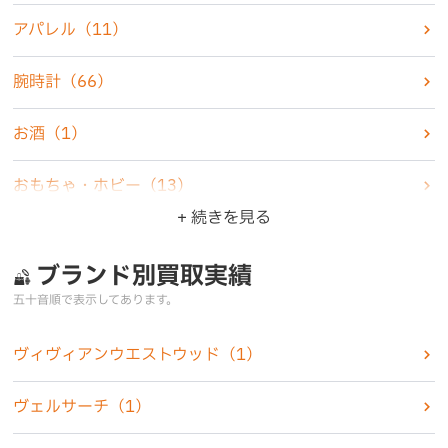
アパレル
（11）
腕時計
（66）
お酒
（1）
おもちゃ・ホビー
（13）
+ 続きを見る
楽器
（1）
ブランド別買取実績
家電製品
（6）
五十音順で表示してあります。
カメラ
（5）
ヴィヴィアンウエストウッド
（1）
化粧品
（2）
ヴェルサーチ
（1）
香水
（7）