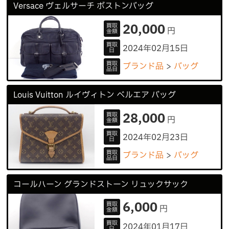
Versace ヴェルサーチ ボストンバッグ
20,000
買取
円
金額
買取
2024年02月15日
日
買取
ブランド品
バッグ
品目
Louis Vuitton ルイヴィトン ベルエア バッグ
28,000
買取
円
金額
買取
2024年02月23日
日
買取
ブランド品
バッグ
品目
コールハーン グランドストーン リュックサック
6,000
買取
円
金額
買取
2024年01月17日
日