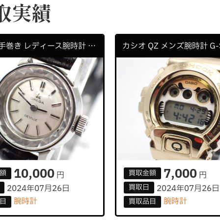
取実績
オメガ 手巻き レディース腕時計 DE VILLE
10,000
7,000
額
買取
金額
円
円
買取
日
2024年07月26日
2024年07月26日
腕時計
腕時計
目
買取
品目