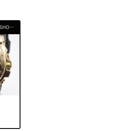
その他
（11）
クリスチャンディオール
（4）
コーチ
（2）
カシオ QZ メンズ腕時計 G-SHOCK GM-6900GDA
コールハーン
（1）
シャネル
（5）
ゼロハリバートン
（1）
ダックス
（1）
ティファニー
（6）
ドルチェ&ガッバーナ
（1）