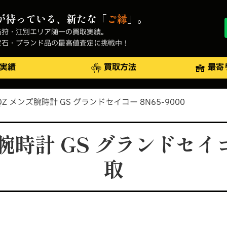
が待っている、新たな「
ご縁
」。
石狩・江別エリア随一の買取実績。
宝石・ブランド品の最高値査定に挑戦中！
実績
買取方法
最寄
Z メンズ腕時計 GS グランドセイコー 8N65-9000
腕時計 GS グランドセイコー
取