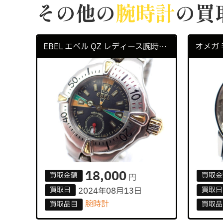
その他の
腕時計
の買
EBEL エベル QZ レディース腕時計 SPORTWAVE スポーウェーブ E6012521
18,000
買取
金額
買取
金
円
買取
日
買取
日
2024年08月13日
腕時計
買取
品目
買取
品