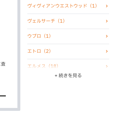
カメラ
（5）
ヴィヴィアンウエストウッド
（1）
化粧品
（2）
ヴェルサーチ
（1）
香水
（7）
ウブロ
（1）
古銭・古紙幣
（4）
エトロ
（2）
骨董品
（5）
に査
エルメス
（18）
+ 続きを見る
ZIPPO・ライター
（10）
オメガ
（6）
ジュエリー
（22）
カシオ
（3）
食器
（3）
カルティエ
（4）
ブランド品
（47）
グッチ
（6）