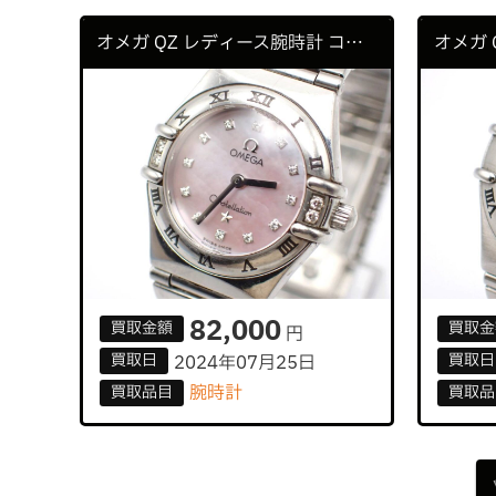
オメガ QZ レディース腕時計 コンステレーション
82,000
買取
金額
買取
金
円
買取
日
買取
日
2024年07月25日
腕時計
買取
品目
買取
品