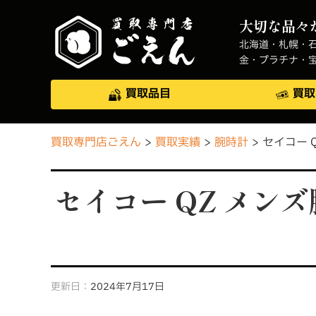
大切な品々
北海道・札幌・
金・プラチナ・
買取品目
買取
買取専門店ごえん
買取実績
腕時計
セイコー Q
セイコー QZ メンズ
更新日：
2024年7月17日