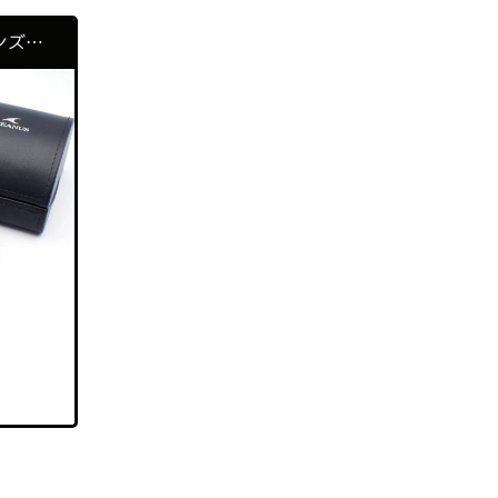
ナイキ
（1）
CASIO カシオ ソーラー メンズ腕時計 OCEANUS オシアナス 0CW-S5000
バーバリー
（2）
バカラ
（3）
ピエールカルダン
（1）
フェンディ
（4）
ブルガリ
（3）
ポールスミス
（1）
ボッテガヴェネタ
（1）
ミキモト
（1）