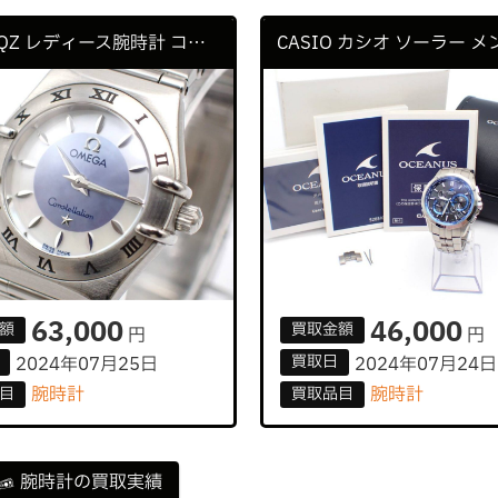
オメガ QZ レディース腕時計 コンステレーション 59087331
63,000
46,000
額
買取
金額
円
円
買取
日
2024年07月25日
2024年07月24日
腕時計
腕時計
目
買取
品目
腕時計の買取実績