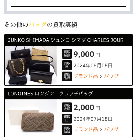
その他の
バッグ
の買取実績
JUNKO SHIMADA ジュンコ シマダ CHARLES JOURDAN シャルル ジョルダン
9,000
買取
円
金額
買取
2024年08月05日
日
買取
ブランド品
バッグ
品目
LONGINES ロンジン クラッチバッグ
2,000
買取
円
金額
買取
2024年07月18日
日
買取
ブランド品
バッグ
品目