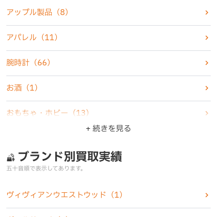
アップル製品
（8）
アパレル
（11）
腕時計
（66）
お酒
（1）
おもちゃ・ホビー
（13）
+ 続きを見る
楽器
（1）
ブランド別買取実績
家電製品
（6）
五十音順で表示してあります。
カメラ
（5）
ヴィヴィアンウエストウッド
（1）
化粧品
（2）