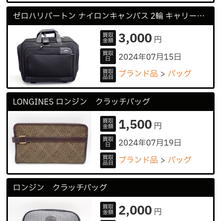
ゼロハリバートン ナイロンキャンバス 2輪 キャリーバッグ キャリーケース
3,000
買取
円
金額
買取
2024年07月15日
日
買取
ブランド品
バッグ
品目
LONGINES ロンジン クラッチバッグ
1,500
買取
円
金額
買取
2024年07月19日
日
買取
ブランド品
バッグ
品目
ロンジン クラッチバッグ
2,000
買取
円
金額