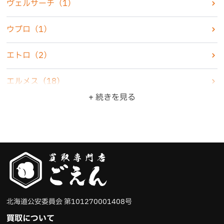
ヴェルサーチ
（1）
香水
（7）
ウブロ
（1）
古銭・古紙幣
（4）
エトロ
（2）
骨董品
（5）
エルメス
（18）
+ 続きを見る
ZIPPO・ライター
（10）
オメガ
（6）
ジュエリー
（22）
カシオ
（3）
食器
（3）
カルティエ
（4）
ブランド品
（47）
グッチ
（6）
北海道公安委員会 第101270001408号
その他
（11）
クリスチャンディオール
（4）
買取について